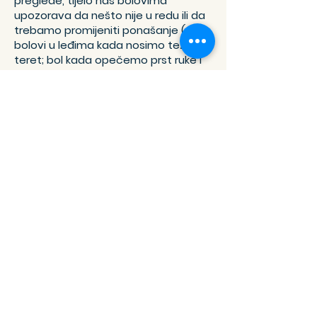
preglede, tijelo nas bolovima
upozorava da nešto nije u redu ili da
trebamo promijeniti ponašanje (npr.
bolovi u leđima kada nosimo težak
teret; bol kada opečemo prst ruke i
brzo je pomaknemo s vruće površine,
uganuće gležnja). Jednako tako, i u
organizaciji (kao živom organizmu)
potrebno je imati bar temeljne
procese koji će nas upozoravati na
moguće zdravstvene probleme ili
opasna oštećenja. Procesi
nagrađivanja i razvoja se također
mogu usporediti s primjerice,
uzimanjem lijekova i vitamina u
slučaju da ustanovimo da neki dio
organizma nije u dobrom stanju, itd.)
ADMINISTRATIVNA
PODRŠKA
predstavlja osnovnu
higijenu.