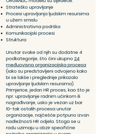
ORGANLIC modelu
su sljedeće:
Strateško upravljanje
Procesi upravljanja ljudskim resursima
u užem smislu
Administrativna podrška
Komunikacijski procesi
Struktura
Unutar svake od njih su dodatne 4
podkategorije, što čini ukupno
24
međuovisna organizacijska procesa
(iako su predstavljeni odvojeno kako
bi se lakše i preglednije prikazalo
upravljanje ljudskim resursima).
Primjerice, jedan HR proces, kao što je
npr. upravljanje radnim učinkom ili
nagrađivanje, usko je vezan uz bar
10-tak ostalih procesa unutar
organizacije, najčešće potpuno izvan
nadležnosti HR odjela. Stoga se u
radu uzimaju u obzir specifične
potrebe organizacije u ovom