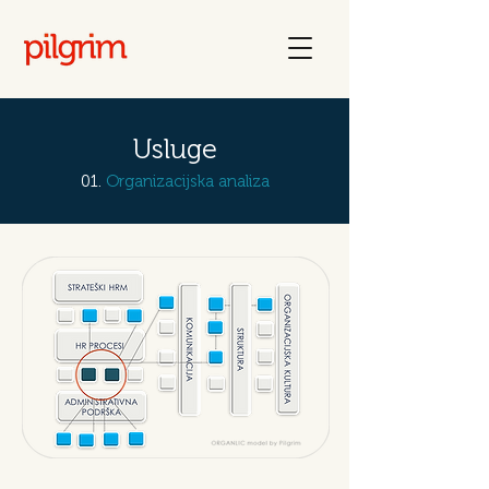
Usluge
01.
Organizacijska analiza