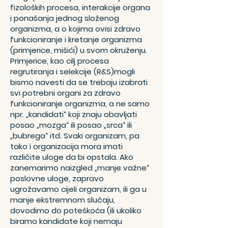
fizoloških procesa, interakcije organa
i ponašanja jednog složenog
organizma, a o kojima ovisi zdravo
funkcioniranje i kretanje organizma
(primjerice, mišići) u svom okruženju.
Primjerice, kao cilj procesa
regrutiranja i selekcije (R&S)mogli
bismo navesti da se trebaju izabrati
svi potrebni organi za zdravo
funkcioniranje organizma, a ne samo
npr. „kandidati“ koji znaju obavljati
posao „mozga“ ili posao „srca“ ili
„bubrega“ itd. Svaki organizam, pa
tako i organizacija mora imati
različite uloge da bi opstala. Ako
zanemarimo naizgled „manje važne“
poslovne uloge, zapravo
ugrožavamo cijeli organizam, ili ga u
manje ekstremnom slučaju,
dovodimo do poteškoća (ili ukoliko
biramo kandidate koji nemaju