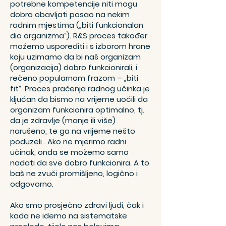
potrebne kompetencije niti mogu
dobro obavljati posao na nekim
radnim mjestima („biti funkcionalan
dio organizma“). R&S proces također
možemo usporediti i s izborom hrane
koju uzimamo da bi naš organizam
(organizacija) dobro funkcionirali, i
rečeno popularnom frazom –
„biti
fit“
. Proces praćenja radnog učinka je
ključan da bismo na vrijeme uočili da
organizam funkcionira optimalno, tj.
da je zdravlje (manje ili više)
narušeno, te ga na vrijeme nešto
poduzeli . Ako ne mjerimo radni
učinak, onda se možemo samo
nadati da sve dobro funkcionira. A to
baš ne zvuči promišljeno, logično i
odgovorno.
Ako smo prosječno zdravi ljudi, čak i
kada ne idemo na sistematske